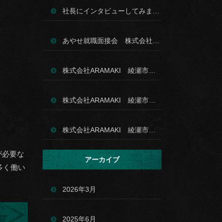
社長にインタビューしてみました－創業者として次の世代へつなぐ想い－
あやせ就職面接会 株式会社ARAMAKI 建築業 求人
株式会社ARAMAKI 綾瀬市 鉄筋工事 デッキ敷工事 社員旅行 山中湖㏌エクシブ 夕食
株式会社ARAMAKI 綾瀬市 鉄筋施工 デッキ敷工事 社員旅行 エクシブ山中湖
株式会社ARAMAKI 綾瀬市 鉄筋施工組立 デッキ敷工事 鉄筋現場
が必要な
アーカイブ
多く働い
2026年3月
2025年6月